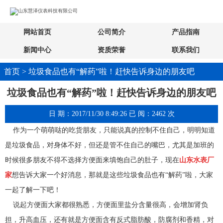
网站首页
公司简介
产品指南
新闻中心
资质荣誉
联系我们
首页 > 垃圾食品也有“解药”啦！赶快告诉身边的朋友吧
垃圾食品也有“解药”啦！赶快告诉身边的朋友吧
日 期：2017/11/30 8:49:26 已 阅：2462 次
作为一个萌萌哒的吃货朋友，只能说真的控制不住自己，明明知道
是垃圾食品，对身体不好，但还是管不住自己的嘴巴，尤其是加班的
时候很多朋友不得不选择方便面来填饱自己的肚子，现在
山东水表厂
家
想告诉大家一个好消息，那就是这些垃圾食品也有“解药”啦，大家
一起了解一下吧！
说起方便面大家都很熟悉，方便面里盐分含量很高，会增加肾负
担，升高血压，还有就是方便面含有反式脂肪酸，防腐剂和香精，对