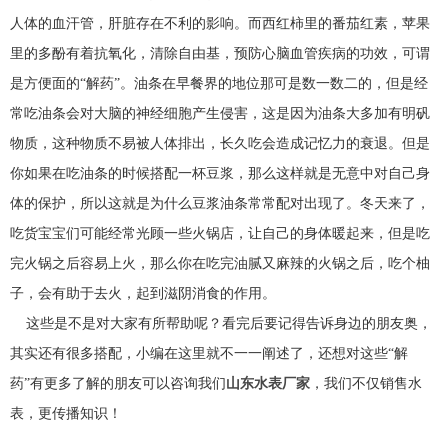
人体的血汗管，肝脏存在不利的影响。而西红柿里的番茄红素，苹果
里的多酚有着抗氧化，清除自由基，预防心脑血管疾病的功效，可谓
是方便面的“解药”。油条在早餐界的地位那可是数一数二的，但是经
常吃油条会对大脑的神经细胞产生侵害，这是因为油条大多加有明矾
物质，这种物质不易被人体排出，长久吃会造成记忆力的衰退。但是
你如果在吃油条的时候搭配一杯豆浆，那么这样就是无意中对自己身
体的保护，所以这就是为什么豆浆油条常常配对出现了。冬天来了，
吃货宝宝们可能经常光顾一些火锅店，让自己的身体暖起来，但是吃
完火锅之后容易上火，那么你在吃完油腻又麻辣的火锅之后，吃个柚
子，会有助于去火，起到滋阴消食的作用。
这些是不是对大家有所帮助呢？看完后要记得告诉身边的朋友奥，
其实还有很多搭配，小编在这里就不一一阐述了，还想对这些“解
药”有更多了解的朋友可以咨询我们
山东水表厂家
，我们不仅销售水
表，更传播知识！