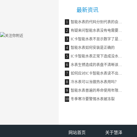
最新资讯
1
智能水表的代码分别代表的会什么意思
2
有疑来问智能水表没有电需要自己更换电池吗
3
IC卡智能水表不显示数字了是什么原因
4
智能水表如何安装是正确的
5
IC卡智能水表正常下造成没水的原因
6
水表生锈造成的表盘不清晰该如何解决
7
如何应对IC卡智能水表读不出剩余水量的情况
8
冷水表可以当做热水表用吗？
9
智能水表普遍的寿命使用年限是多少呢
10
冬季寒冷要警惕水表被冻裂
网站首页
关于慧泽