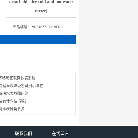
detachable dry cold and hot water
meter)
产品编号：20151027103638323
生下移动互联网抄表系统
清理血液垃圾您可别小瞧它
解决水表故障问题
安装有什么技巧呢？
智能水表种类多多
联系我们
在线留言