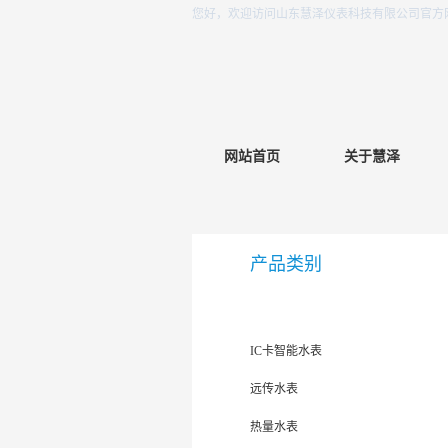
您好，欢迎访问山东慧泽仪表科技有限公司官方
网站首页
关于慧泽
产品类别
机械式水表
IC卡智能水表
远传水表
热量水表