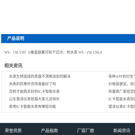
产品说明
WS-（50-150）E垂直旋翼可拆干式冷、热水表 WS - (50-150) E
相关资讯
水表生锈造成的表盘不清晰该如何解决
各种APP的衍
水表的防寒外衣你准备好了吗
价格虽便宜，但
怎样才能购买好的IC卡智能水表
热量表厂家给您
山东慧泽仪表祝福大家元旦快乐
IC卡智能水表
家用IC卡智能水表有哪些功能
慧泽仪表IC卡
荣誉资质
产品指南
厂容厂貌
新闻资讯