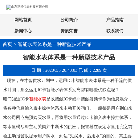
网站首页
公司简介
产品指南
新闻中心
资质荣誉
联系我们
首页 > 智能水表体系是一种新型技术产品
智能水表体系是一种新型技术产品
日 期：2020/3/5 20:40:03 已 阅：2289 次
现在，在才智供水计划中，运用IC卡
智能水表
体系是一种干流的供
水计划，那么运用IC卡
智能水表
体系别离都有哪些优缺点呢？
咱们知道IC卡
智能水表
是以接触IC卡或非接触射频卡作为信息媒介，
将各种信息输入表中操控体系来主动开关阀门。一般都是用户到自来
水公司网点先预购买水量，再将用水量通过IC卡输入表中操控体系，
等水量竭尽即主动关阀并中断水的供应，报警器在设定水量用完之前
会主动报警以提示用户购水，到达“先买水、后用水”的目的。其主要