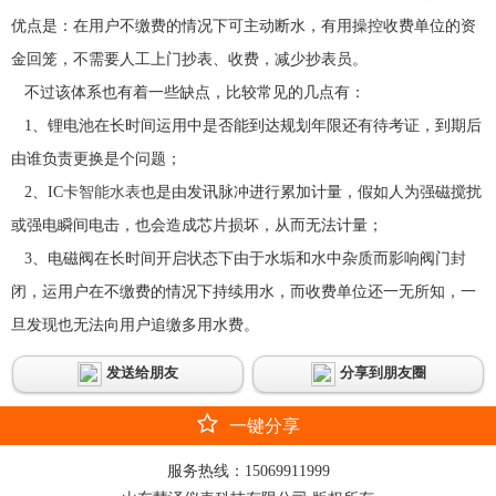
优点是：在用户不缴费的情况下可主动断水，有用操控收费单位的资
金回笼，不需要人工上门抄表、收费，减少抄表员。
不过该体系也有着一些缺点，比较常见的几点有：
1、锂电池在长时间运用中是否能到达规划年限还有待考证，到期后
由谁负责更换是个问题；
2、IC卡
智能水表
也是由发讯脉冲进行累加计量，假如人为强磁搅扰
或强电瞬间电击，也会造成芯片损坏，从而无法计量；
3、电磁阀在长时间开启状态下由于水垢和水中杂质而影响阀门封
闭，运用户在不缴费的情况下持续用水，而收费单位还一无所知，一
旦发现也无法向用户追缴多用水费。
发送给朋友
分享到朋友圈
一键分享
服务热线：
15069911999