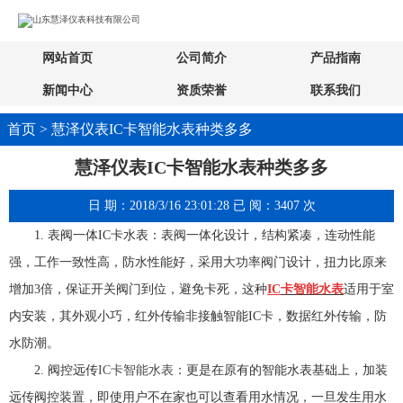
网站首页
公司简介
产品指南
新闻中心
资质荣誉
联系我们
首页 > 慧泽仪表IC卡智能水表种类多多
慧泽仪表IC卡智能水表种类多多
日 期：2018/3/16 23:01:28 已 阅：3407 次
1.
表阀一体
IC
卡水表：表阀一体化设计，结构紧凑，连动性能
强，工作一致性高，防水性能好，采用大功率阀门设计，扭力比原来
增加
3
倍，保证开关阀门到位，避免卡死，这种
IC
卡智能水表
适用于室
内安装，其外观小巧，红外传输非接触智能
IC
卡，数据红外传输，防
水防潮。
2.
阀控远传
IC
卡智能水表
：更是在原有的智能水表基础上，加装
远传阀控装置，即使用户不在家也可以查看用水情况，一旦发生用水