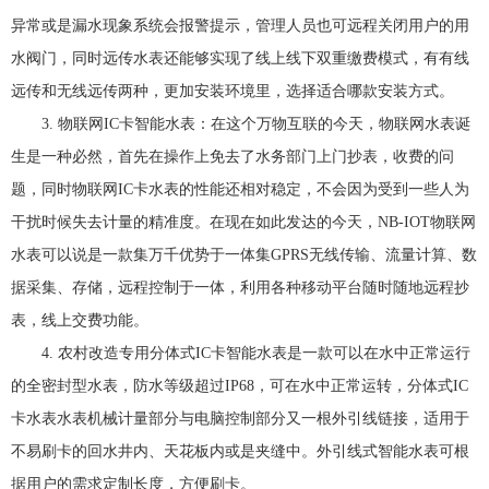
异常或是漏水现象系统会报警提示，管理人员也可远程关闭用户的用
水阀门，同时远传水表还能够实现了线上线下双重缴费模式，有有线
远传和无线远传两种，更加安装环境里，选择适合哪款安装方式。
3.
物联网
IC
卡智能水表
：在这个万物互联的今天，物联网水表诞
生是一种必然，首先在操作上免去了水务部门上门抄表，收费的问
题，同时物联网
IC
卡水表的性能还相对稳定，不会因为受到一些人为
干扰时候失去计量的精准度。在现在如此发达的今天，
NB-IOT
物联网
水表可以说是一款集万千优势于一体集
GPRS
无线传输、流量计算、数
据采集、存储，远程控制于一体，利用各种移动平台随时随地远程抄
表，线上交费功能。
4.
农村改造专用分体式
IC
卡智能水表
是一款可以在水中正常运行
的全密封型水表，防水等级超过
IP68
，可在水中正常运转，分体式
IC
卡水表水表机械计量部分与电脑控制部分又一根外引线链接，适用于
不易刷卡的回水井内、天花板内或是夹缝中。外引线式智能水表可根
据用户的需求定制长度，方便刷卡。