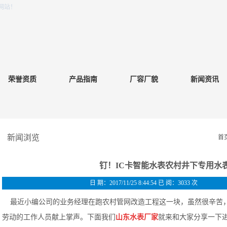
网站！
荣誉资质
产品指南
厂容厂貌
新闻资讯
新闻浏览
首
钉！IC卡智能水表农村井下专用水
日 期：2017/11/25 8:44:54 已 阅：3033 次
最近小编公司的业务经理在跑农村管网改造工程这一块，虽然很辛苦
劳动的工作人员献上掌声。下面我们
山东水表厂家
就来和大家分享一下