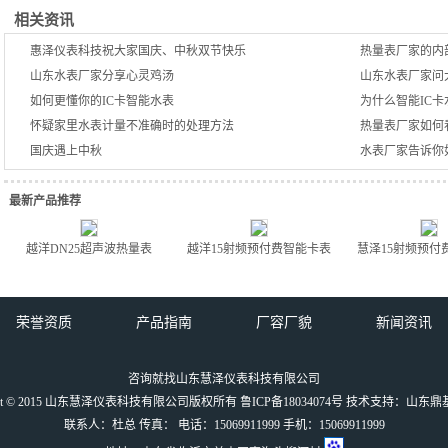
相关资讯
惠泽仪表科技祝大家国庆、中秋双节快乐
热量表厂家的内
山东水表厂家分享心灵鸡汤
山东水表厂家问
如何更懂你的IC卡智能水表
为什么智能IC
怀疑家里水表计量不准确时的处理方法
热量表厂家如何
国庆遇上中秋
水表厂家告诉你
最新产品推荐
越洋DN25超声波热量表
越洋15射频预付费智能卡表
慧泽15射频预付
荣誉资质
产品指南
厂容厂貌
新闻资讯
咨询就找山东慧泽仪表科技有限公司
ight © 2015 山东慧泽仪表科技有限公司版权所有
鲁ICP备18034074号
技术支持：
山东鼎
联系人：杜总 传真： 电话：15069911999 手机：15069911999