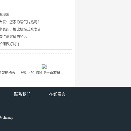
部秘密
大家：您家的暖气片热吗？
卡水表的价格比机械式水表贵
看待爱跳槽的90后
如何做好防冻
费智能卡表
WS-（50-150）E垂直旋翼可拆干式冷、热水表 WS - (50-150) E 热量表厂家
联系我们
在线留言
基
sitemap