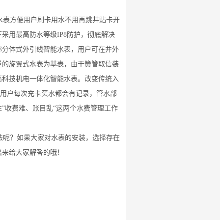
水表方便用户刷卡用水不用再跳井贴卡开
采用最高防水等级IP8防护，彻底解决
称分体式外引线智能水表，用户可在井外
量的旋翼式水表为基表，由干簧管取信装
高科技机电一体化智能水表。改变传统入
，用户每次充卡买水都会有记录，管水部
”收费难、账目乱“这两个水费管理工作
法呢？如果大家对水表的安装，选择存在
出来给大家解答的哦！