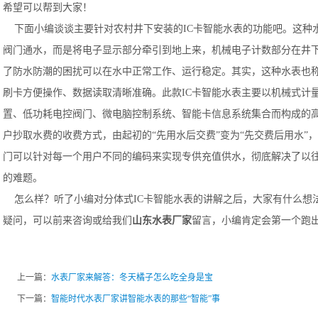
希望可以帮到大家！
下面小编谈谈主要针对农村井下安装的IC卡智能水表的功能吧。这种
阀门通水，而是将电子显示部分牵引到地上来，机械电子计数部分在井下
了防水防潮的困扰可以在水中正常工作、运行稳定。其实，这种水表也
刷卡方便操作、数据读取清晰准确。此款IC卡智能水表主要以机械式计
置、低功耗电控阀门、微电脑控制系统、智能卡信息系统集合而构成的
户抄取水费的收费方式，由起初的“先用水后交费”变为“先交费后用水”
门可以针对每一个用户不同的编码来实现专供充值供水，彻底解决了以往
的难题。
怎么样？听了小编对分体式IC卡智能水表的讲解之后，大家有什么想
疑问，可以前来咨询或给我们
山东水表厂家
留言，小编肯定会第一个跑
上一篇：
水表厂家来解答：冬天橘子怎么吃全身是宝
下一篇：
智能时代水表厂家讲智能水表的那些“智能”事